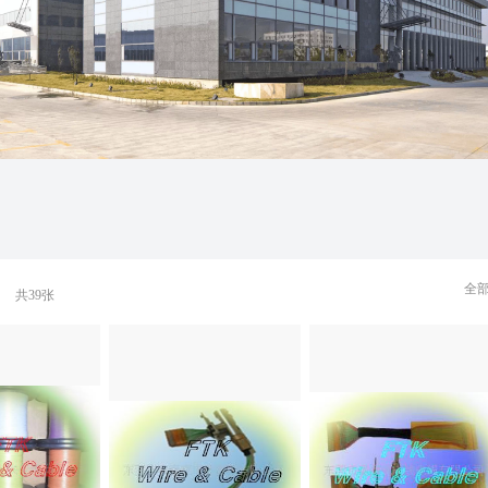
全
共
39
张